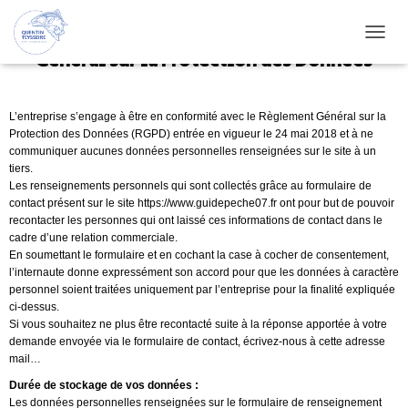
Politique
de confidentialité et Règlement
OUVRI
Général sur la Protection des Données
L’entreprise s’engage à être en conformité avec le Règlement Général sur la
Protection des Données (RGPD) entrée en vigueur le 24 mai 2018 et à ne
communiquer aucunes données personnelles renseignées sur le site à un
tiers.
Les renseignements personnels qui sont collectés grâce au formulaire de
contact présent sur le site https://www.guidepeche07.fr ont pour but de pouvoir
recontacter les personnes qui ont laissé ces informations de contact dans le
cadre d’une relation commerciale.
En soumettant le formulaire et en cochant la case à cocher de consentement,
l’internaute donne expressément son accord pour que les données à caractère
personnel soient traitées uniquement par l’entreprise pour la finalité expliquée
ci-dessus.
Si vous souhaitez ne plus être recontacté suite à la réponse apportée à votre
demande envoyée via le formulaire de contact, écrivez-nous à cette adresse
mail…
Durée de stockage de vos données :
Les données personnelles renseignées sur le formulaire de renseignement